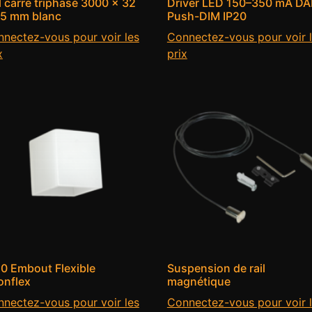
l carré triphasé 3000 × 32
Driver LED 150–350 mA DAL
35 mm blanc
Push-DIM IP20
nectez-vous pour voir les
Connectez-vous pour voir 
x
prix
0 Embout Flexible
Suspension de rail
onflex
magnétique
nectez-vous pour voir les
Connectez-vous pour voir 